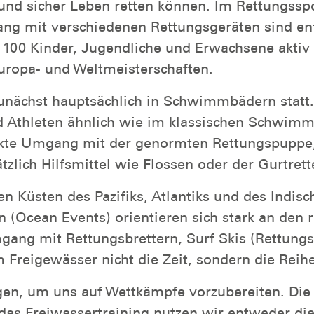
nd sicher Leben retten können. Im Rettungssport
ang mit verschiedenen Rettungsgeräten sind en
 100 Kinder, Jugendliche und Erwachsene aktiv
uropa- und Weltmeisterschaften.
nächst hauptsächlich in Schwimmbädern statt. 
nd Athleten ähnlich wie im klassischen Schwimm
kte Umgang mit der genormten Rettungspuppe, di
tzlich Hilfsmittel wie Flossen oder der Gurtrett
en Küsten des Pazifiks, Atlantiks und des Indi
n (Ocean Events) orientieren sich stark an den
mgang mit Rettungsbrettern, Surf Skis (Rettung
m Freigewässer nicht die Zeit, sondern die Reihe
en, um uns auf Wettkämpfe vorzubereiten. Die 
r das Freiwassertraining nutzen wir entweder d