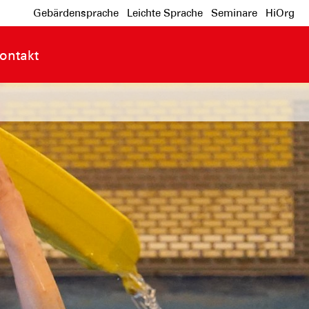
Gebärdensprache
Leichte Sprache
Seminare
HiOrg
ontakt