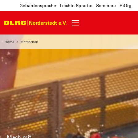
Gebärdensprache
Leichte Sprache
Seminare
HiOrg
Home
Mitmachen
Mach mit